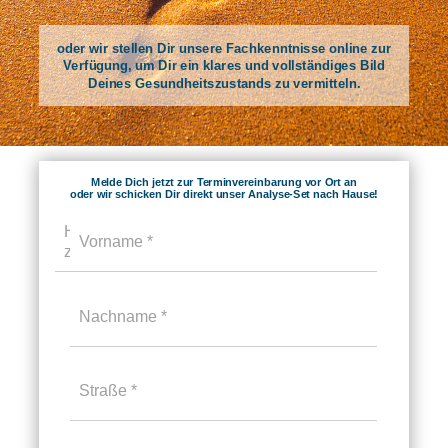
oder wir stellen Dir unsere Fachkenntnisse online zur
Verfügung, um Dir ein klares und vollständiges Bild
Deines Gesundheitszustands zu vermitteln.
Melde Dich jetzt zur Terminvereinbarung vor Ort an
oder wir schicken Dir direkt unser Analyse-Set nach Hause!
Hier JA eintragen, wenn Sie die Analyse
Vorname
zu Hause wünschen.
Nachname
Straße