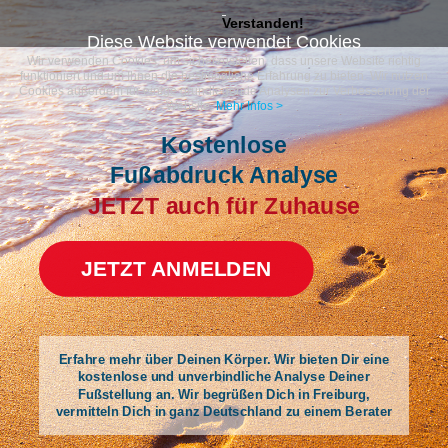
Verstanden!
Diese Website verwendet Cookies
Wir verwenden Cookies, um sicherzustellen, dass unsere Website richtig
funktioniert und um Ihnen die bestmögliche Erfahrung zu bieten. Wir nutzen
Cookies außerdem für einige grundlegende Analysen zur Verbesserung der
Website.
Mehr Infos >
Kostenlose
Fußabdruck Analyse
JETZT auch
für Zuhause
JETZT ANMELDEN
Erfahre mehr über Deinen Körper. Wir bieten Dir eine
kostenlose und unverbindliche Analyse Deiner
Fußstellung an. Wir begrüßen Dich in Freiburg,
vermitteln Dich in ganz Deutschland zu einem Berater